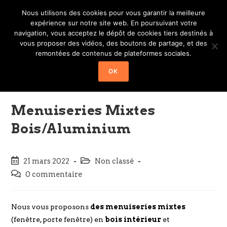
Nous utilisons des cookies pour vous garantir la meilleure
TÉL: 03 82 20 60 30 EMAIL: OKNOFEN@OKNOFEN.LU
expérience sur notre site web. En poursuivant votre
navigation, vous acceptez le dépôt de cookies tiers destinés à
vous proposer des vidéos, des boutons de partage, et des
Menu
remontées de contenus de plateformes sociales.
OK
Menuiseries Mixtes
Bois/Aluminium
21 mars 2022
Non classé
0 commentaire
Nous vous proposons
des menuiseries mixtes
(fenêtre, porte fenêtre) en
bois intérieur
et